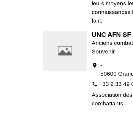
leurs moyens le
connaissances l
faire
UNC AFN SF 
Anciens combatt
Souvenir
-
location_on
50600 Grand
+33 2 33 49 
phone
Association des
combattants