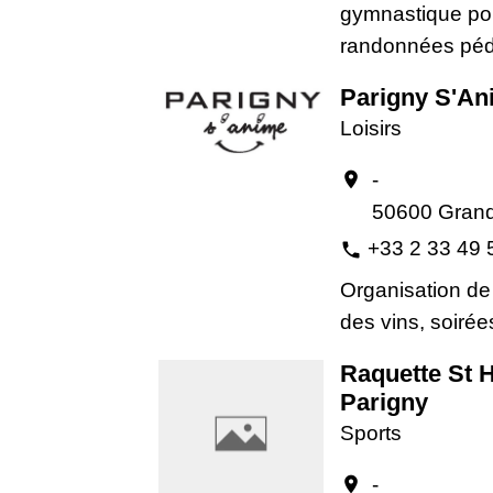
gymnastique pou
randonnées péd
Parigny S'An
Loisirs
-
location_on
50600 Grand
+33 2 33 49 
phone
Organisation de 
des vins, soirée
Raquette St H
Parigny
Sports
-
location_on