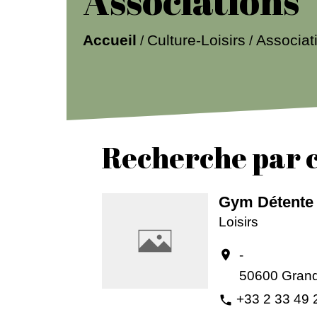
Associations
Culture-Loisirs
Accueil
Associat
/
/
Recherche par c
Gym Détente
Loisirs
-
location_on
50600 Grand
+33 2 33 49 
phone