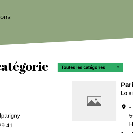
ions
atégorie -
Toutes les catégories
Par
Loisi
-
location_on
parigny
5
H
29 41