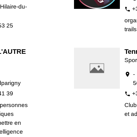
Hilaire-du-
+
phone
orga
53 25
trail
L'AUTRE
Ten
Spor
-
location_on
parigny
5
41 39
+
phone
 personnes
Club
iques
et a
ettre en
elligence