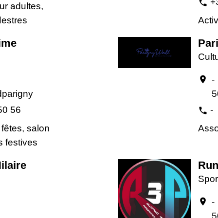
+
phone
r adultes,
estres
Acti
ime
Par
Cult
-
location_on
parigny
5
50 56
-
phone
fêtes, salon
Assoc
s festives
ilaire
Run
Spor
-
location_on
5