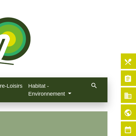
local_dining
assignment
search
re-Loisirs
Habitat -
Environnement
business
public
date_range