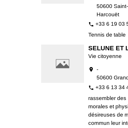
50600 Saint-
Harcouët
+33 6 19 03 
phone
Tennis de table
SELUNE ET 
Vie citoyenne
-
location_on
50600 Grand
+33 6 13 34 
phone
rassembler des
morales et phys
désireuses de m
commun leur int