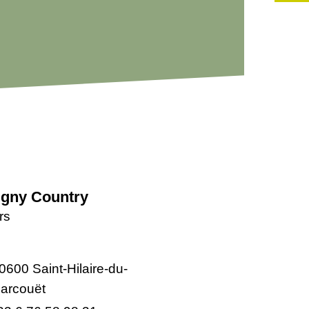
igny Country
rs
0600 Saint-Hilaire-du-
arcouët