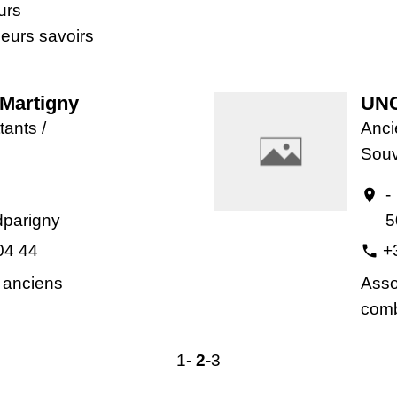
urs
eurs savoirs
Martigny
UNC
ants /
Anci
Souv
-
location_on
parigny
5
04 44
+
phone
 anciens
Asso
comb
1
-
2
-3