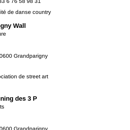
33 6 76 58 98 31
vité de danse country
igny Wall
ure
0600 Grandparigny
iation de street art
ning des 3 P
ts
0600 Grandparigny