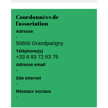
Coordonnées de
l'association
Adresse
-
50600 Grandparigny
Téléphone(s)
+33 6 83 72 63 79
Adresse email
-
Site Internet
-
Réseaux sociaux
-