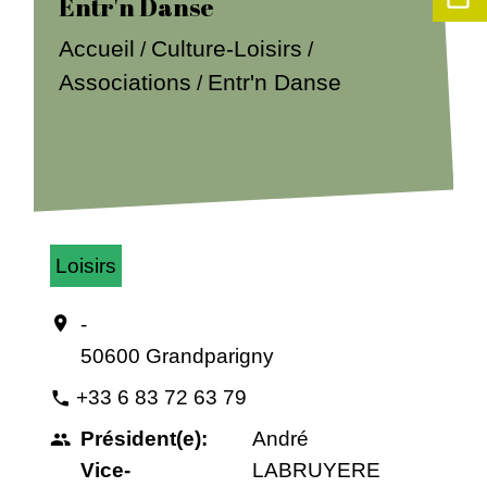
Entr'n Danse
Accueil
Culture-Loisirs
/
/
Associations
Entr'n Danse
/
Loisirs
-
location_on
50600 Grandparigny
+33 6 83 72 63 79
phone
Président(e):
André
people
Vice-
LABRUYERE