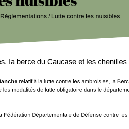
Lutte contre les nuisibles
Règlementations
/
/
es, la berce du Caucase et les chenille
a Manche
relatif à la lutte contre les ambroisies, la B
e les modalités de lutte obligatoire dans le départem
e la Fédération Départementale de Défense contre le