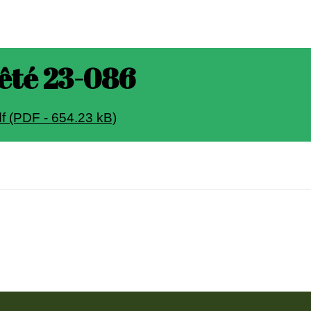
rêté 23-086
f (PDF - 654.23 kB)