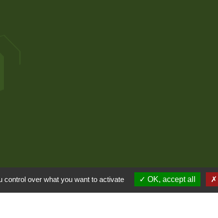
ntialité
-
Accessibilité
-
Plan du site
-
Gestion des
 control over what you want to activate
OK, accept all