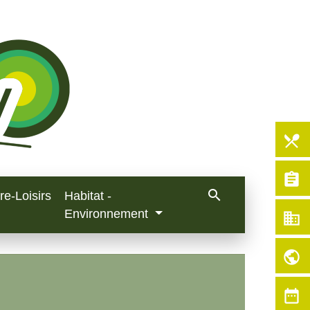
local_dining
assignment
search
re-Loisirs
Habitat -
Environnement
business
public
date_range