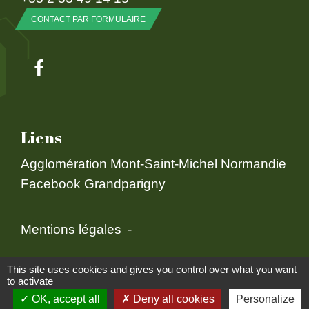
CONTACT PAR FORMULAIRE
Liens
Agglomération Mont-Saint-Michel Normandie
Facebook Grandparigny
Mentions légales
-
Politique de confidentialité
-
Accessibilité
-
This site uses cookies and gives you control over what you want
to activate
Plan du site
-
Gestion des cookies
OK, accept all
Deny all cookies
Personalize