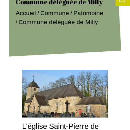
Commune déléguée de Milly
Accueil
Commune
Patrimoine
/
/
Commune déléguée de Milly
/
L’église Saint-Pierre de