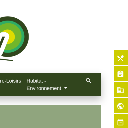
local_dining
assignment
search
re-Loisirs
Habitat -
Environnement
business
public
date_range