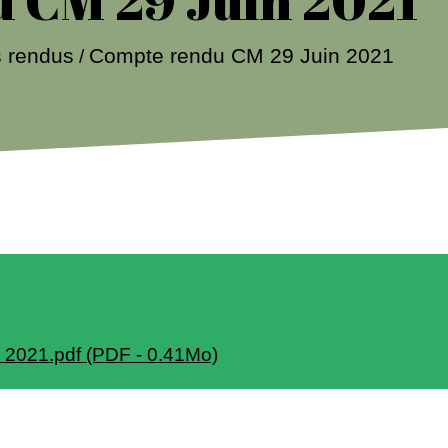
 rendus
Compte rendu CM 29 Juin 2021
/
2021.pdf (PDF - 0.41Mo)