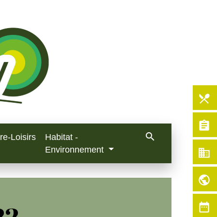
local_dining
assignment
search
re-Loisirs
Habitat -
Environnement
business
public
22
date_range