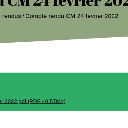
 rendus
Compte rendu CM 24 février 2022
/
r 2022.pdf (PDF - 0.57Mo)