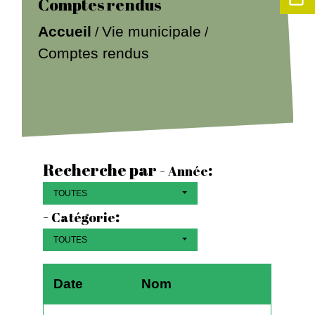
Comptes rendus
Accueil
Vie municipale
/
/
Comptes rendus
Recherche par -
:
Année
TOUTES
-
:
Catégorie
TOUTES
Date
Nom