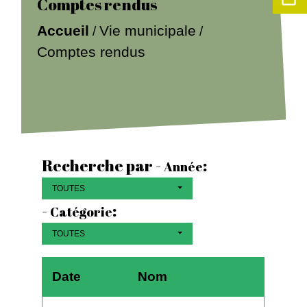
Comptes rendus
Accueil
Vie municipale
/
/
Comptes rendus
Recherche par -
:
Année
TOUTES
-
:
Catégorie
TOUTES
Date
Nom